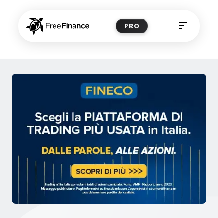
PRO
Home
Articoli
News
Portafoglio
Webinar
Formazione
Formazione Online
Corsi di formazione
Mini-video
Link Utili