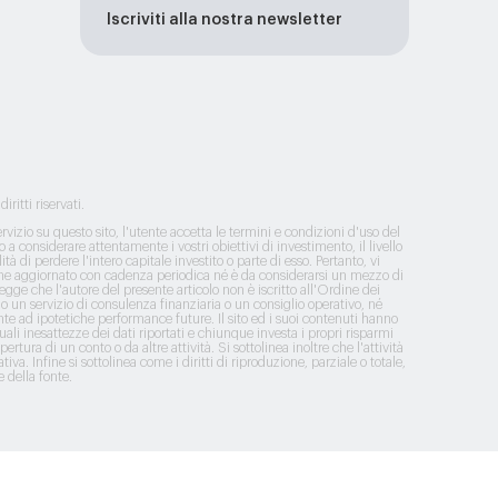
Iscriviti alla nostra newsletter
itti riservati.
vizio su questo sito, l'utente accetta le termini e condizioni d'uso del
a considerare attentamente i vostri obiettivi di investimento, il livello
tà di perdere l'intero capitale investito o parte di esso. Pertanto, vi
ene aggiornato con cadenza periodica né è da considerarsi un mezzo di
legge che l'autore del presente articolo non è iscritto all'Ordine dei
ono un servizio di consulenza finanziaria o un consiglio operativo, né
nte ad ipotetiche performance future. Il sito ed i suoi contenuti hanno
li inesattezze dei dati riportati e chiunque investa i propri risparmi
tura di un conto o da altre attività. Si sottolinea inoltre che l'attività
a. Infine si sottolinea come i diritti di riproduzione, parziale o totale,
 della fonte.