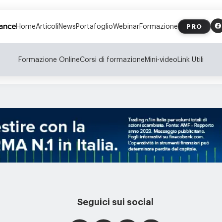
Home
Articoli
News
Portafoglio
Webinar
Formazione
PRO
Formazione Online
Corsi di formazione
Mini-video
Link Utili
Seguici sui social