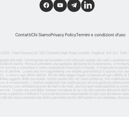
Contatti
Chi Siamo
Privacy Policy
Termini e condizioni d'uso
e
2026
- Free Finance Ltd, 563 Chiswick High Road, London, England, W4 3AY. Tutti i dir
 questo sito web. Continuando ad accedere o ad utilizzare questo sito web o qualsiasi ser
vello di rischio. Prima di prendere una qualsiasi decisione di investimento, vi invitiamo 
hi nonché a consultare il vostro consulente finanziario e fiscale. Vi è sempre la possibili
rvi di perdere. Questo sito non rappresenta una testata giornalistica in quanto non vi
 Ai sensi e agli effetti dell'art. 187 ter della legge Draghi si precisa ad ogni effetto di 
iliari oggetto delle sue analisi. Inoltre questo sito, ed i suoi contenuti, non costituisc
orma di investimento. I risultati presentati non costituiscono alcuna garanzia relativame
ssima cura nell'elaborazione dei dati e dei testi, declina ogni responsabilità su eventua
ericolo. Questo sito potrebbe ricevere compensi da ig o da altri partner derivanti dall'aper
ci e pertanto il lettore è l'unico ed esclusivo responsabile di ogni sua decisione operativ
i del sito siano concessi solo dietro permesso scritto dell'autore e con espressa citazione