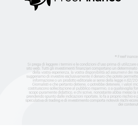
® FreeFinanc
Si prega di leggere i termini e le condizioni d'uso prima di utilizzare
sito web. Tutti gli investimenti finanziari comportano un determinato li
della vostra esperienza, la vostra disponibilità ad assumervi dei risc
suggeriamo di investire esclusivamente il denaro che potete permette
informazione o un prodotto editoriale ai sensi della legge n.62/2001.
Giornalisti e che pertanto detiene, o potrebbe detenere, i valori mob
costituiscono sollecitazione al pubblico risparmio, o a qualsivoglia f
scopo puramente didattico, e chi scrive, nonostante abbia messo la ma
prendendo spunto dalle indicazioni riportate, lo fa a proprio rischio e p
speculativa di trading e di investimento comporta notevoli rischi economi
dei contenut